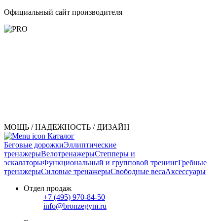
Официальный сайт производителя
МОЩЬ / НАДЕЖНОСТЬ / ДИЗАЙН
Каталог
Беговые дорожки
Эллиптические
тренажеры
Велотренажеры
Степперы и
эскалаторы
Функциональный и групповой тренинг
Гребные
тренажеры
Силовые тренажеры
Свободные веса
Аксессуары
Отдел продаж
+7 (495) 970-84-50
info@bronzegym.ru