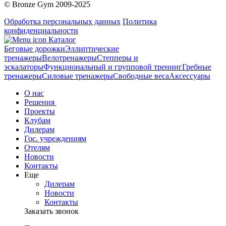
© Bronze Gym 2009-2025
Обработка персональных данных
Политика
конфиденциальности
Каталог
Беговые дорожки
Эллиптические
тренажеры
Велотренажеры
Степперы и
эскалаторы
Функциональный и групповой тренинг
Гребные
тренажеры
Силовые тренажеры
Свободные веса
Аксессуары
О нас
Решения
Проекты
Клубам
Дилерам
Гос. учреждениям
Отелям
Новости
Контакты
Еще
Дилерам
Новости
Контакты
Заказать звонок