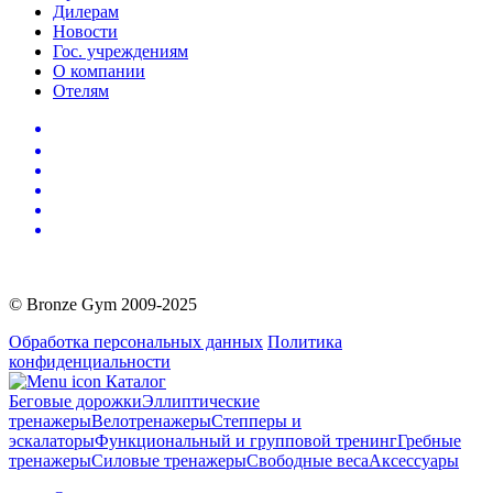
Дилерам
Новости
Гос. учреждениям
О компании
Отелям
© Bronze Gym 2009-2025
Обработка персональных данных
Политика
конфиденциальности
Каталог
Беговые дорожки
Эллиптические
тренажеры
Велотренажеры
Степперы и
эскалаторы
Функциональный и групповой тренинг
Гребные
тренажеры
Силовые тренажеры
Свободные веса
Аксессуары