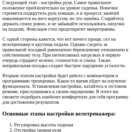
Следующий этап - настройка руля. Самое правильное
положение приблизительно на уровне сиденья. Новички
стремятся подкрутить руль повыше, и в процессе занятий
наваливаются на него корпусом, но это ошибка. Старайтесь
держать спину ровно, и не забывайте использовать липучки
на педалях. Фиксация стоп предотвратит микротравмы.
С одной стороны кажется, что нет ничего проще, сел на
велотренажер и крутишь педали. Однако следить за
правильной посадкой равноценно бережливому отношению к
собственному телу. При интенсивных нагрузках в первую
очередь страдают колени, голеностоп и спина. Также
неправильная посадка создает быстрое ощущение усталости.
Вторым этапом настройки будет работа с компьютером и
программами тренировки. Какое-то время уйдет на изучение
функционала. Устанавливая настройки, катайтесь в тестовом
режиме, прислушиваясь к своим ощущениям. В итоге вы
сможете подобрать наиболее комфортную для себя программу
для достижения результатов.
Основные этапы настройки велотренажера:
Регулировка высоты сиденья
Отстройка уровня руля