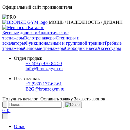
Официальный сайт производителя
МОЩЬ / НАДЕЖНОСТЬ / ДИЗАЙН
Каталог
Беговые дорожки
Эллиптические
тренажеры
Велотренажеры
Степперы и
эскалаторы
Функциональный и групповой тренинг
Гребные
тренажеры
Силовые тренажеры
Свободные веса
Аксессуары
Отдел продаж
+7 (495) 970-84-50
info@bronzegym.ru
Гос. закупки:
+7 (980) 177-62-61
B2G@bronzegym.ru
Получить каталог
Оставить заявку
Заказать звонок
0
0
О нас