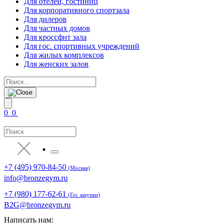
Для отелей, гостиниц
Для корпоративного спортзала
Для дилеров
Для частных домов
Для кроссфит зала
Для гос. спортивных учреждений
Для жилых комплексов
Для женских залов
0
0
+7 (495) 970-84-50
(Москва)
info@bronzegym.ru
+7 (980) 177-62-61
(Гос закупки)
B2G@bronzegym.ru
Написать нам: