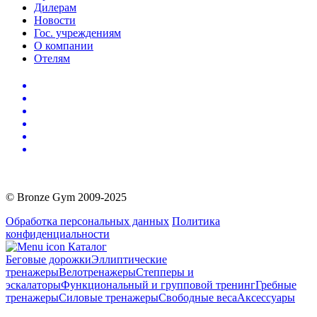
Дилерам
Новости
Гос. учреждениям
О компании
Отелям
© Bronze Gym 2009-2025
Обработка персональных данных
Политика
конфиденциальности
Каталог
Беговые дорожки
Эллиптические
тренажеры
Велотренажеры
Степперы и
эскалаторы
Функциональный и групповой тренинг
Гребные
тренажеры
Силовые тренажеры
Свободные веса
Аксессуары