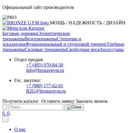
Официальный сайт производителя
МОЩЬ / НАДЕЖНОСТЬ / ДИЗАЙН
Каталог
Беговые дорожки
Эллиптические
тренажеры
Велотренажеры
Степперы и
эскалаторы
Функциональный и групповой тренинг
Гребные
тренажеры
Силовые тренажеры
Свободные веса
Аксессуары
Отдел продаж
+7 (495) 970-84-50
info@bronzegym.ru
Гос. закупки:
+7 (980) 177-62-61
B2G@bronzegym.ru
Получить каталог
Оставить заявку
Заказать звонок
0
0
О нас