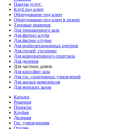
Пакеты услуг:
Клуб под ключ
Оборудование под ключ
Оборудование под ключ в лизинг
Типовые решения:
Для тренажерного зала
Для фитнес-клуба
Для фитнес-студии
Для реабилитационных центров
Для отелей, гостиниц
Для корпоративного спортзала
Для дилеров
Для частных домов
Для кроссфит зала
Для гос. спортивных учреждений
Для жилых комплексов
Для женских залов
Каталог
Решения
Проекты
Клубам
Дилерам
Гос. учреждениям
Отелям