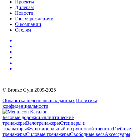
Проекты
Дилерам
Новости
Гос. учреждениям
О компании
Отелям
© Bronze Gym 2009-2025
Обработка персональных данных
Политика
конфиденциальности
Каталог
Беговые дорожки
Эллиптические
тренажеры
Велотренажеры
Степперы и
эскалаторы
Функциональный и групповой тренинг
Гребные
тренажеры
Силовые тренажеры
Свободные веса
Аксессуары