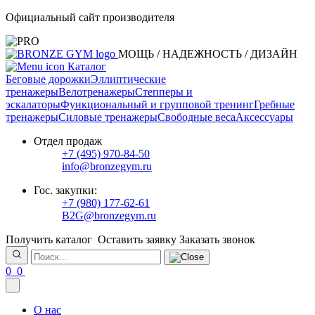
Официальный сайт производителя
МОЩЬ / НАДЕЖНОСТЬ / ДИЗАЙН
Каталог
Беговые дорожки
Эллиптические
тренажеры
Велотренажеры
Степперы и
эскалаторы
Функциональный и групповой тренинг
Гребные
тренажеры
Силовые тренажеры
Свободные веса
Аксессуары
Отдел продаж
+7 (495) 970-84-50
info@bronzegym.ru
Гос. закупки:
+7 (980) 177-62-61
B2G@bronzegym.ru
Получить каталог
Оставить заявку
Заказать звонок
0
0
О нас