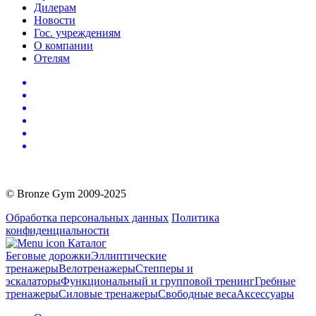
Дилерам
Новости
Гос. учреждениям
О компании
Отелям
© Bronze Gym 2009-2025
Обработка персональных данных
Политика
конфиденциальности
Каталог
Беговые дорожки
Эллиптические
тренажеры
Велотренажеры
Степперы и
эскалаторы
Функциональный и групповой тренинг
Гребные
тренажеры
Силовые тренажеры
Свободные веса
Аксессуары