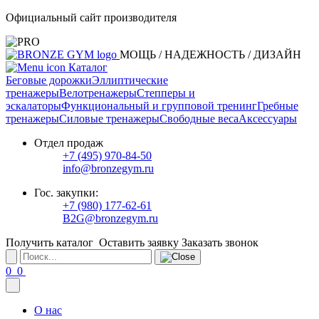
Официальный сайт производителя
МОЩЬ / НАДЕЖНОСТЬ / ДИЗАЙН
Каталог
Беговые дорожки
Эллиптические
тренажеры
Велотренажеры
Степперы и
эскалаторы
Функциональный и групповой тренинг
Гребные
тренажеры
Силовые тренажеры
Свободные веса
Аксессуары
Отдел продаж
+7 (495) 970-84-50
info@bronzegym.ru
Гос. закупки:
+7 (980) 177-62-61
B2G@bronzegym.ru
Получить каталог
Оставить заявку
Заказать звонок
0
0
О нас