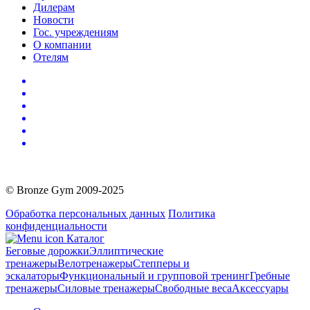
Дилерам
Новости
Гос. учреждениям
О компании
Отелям
© Bronze Gym 2009-2025
Обработка персональных данных
Политика
конфиденциальности
Каталог
Беговые дорожки
Эллиптические
тренажеры
Велотренажеры
Степперы и
эскалаторы
Функциональный и групповой тренинг
Гребные
тренажеры
Силовые тренажеры
Свободные веса
Аксессуары