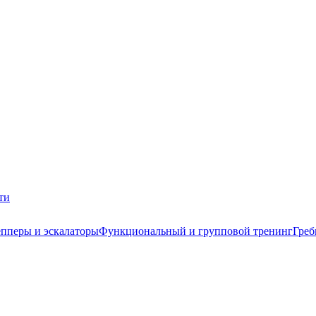
ти
пперы и эскалаторы
Функциональный и групповой тренинг
Греб