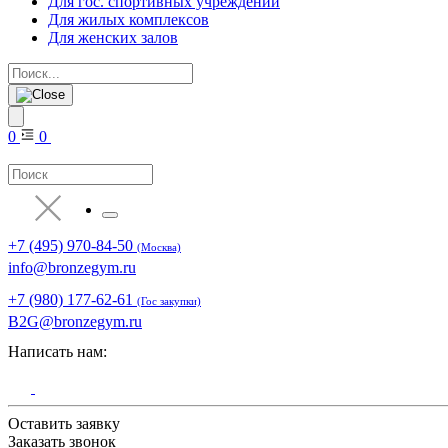
Для гос. спортивных учреждений
Для жилых комплексов
Для женских залов
0
0
+7 (495) 970-84-50
(Москва)
info@bronzegym.ru
+7 (980) 177-62-61
(Гос закупки)
B2G@bronzegym.ru
Написать нам:
Оставить заявку
Заказать звонок