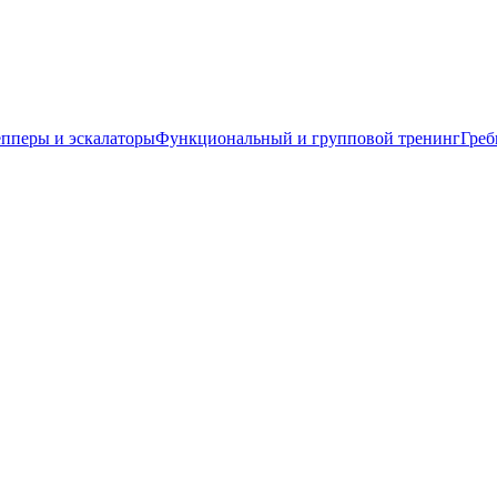
пперы и эскалаторы
Функциональный и групповой тренинг
Греб