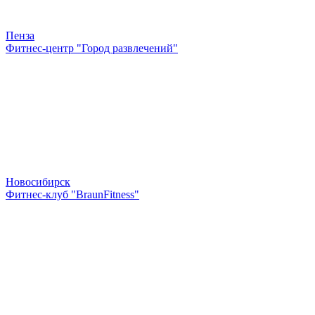
Пенза
Фитнес-центр "Город развлечений"
Новосибирск
Фитнес-клуб "BraunFitness"