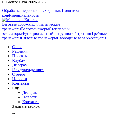
© Bronze Gym 2009-2025
Обработка персональных данных
Политика
конфиденциальности
Каталог
Беговые дорожки
Эллиптические
тренажеры
Велотренажеры
Степперы и
эскалаторы
Функциональный и групповой тренинг
Гребные
тренажеры
Силовые тренажеры
Свободные веса
Аксессуары
О нас
Решения
Проекты
Клубам
Дилерам
Гос. учреждениям
Отелям
Новости
Контакты
Еще
Дилерам
Новости
Контакты
Заказать звонок