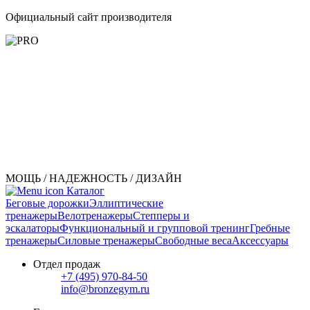
Официальный сайт производителя
МОЩЬ / НАДЕЖНОСТЬ / ДИЗАЙН
Каталог
Беговые дорожки
Эллиптические
тренажеры
Велотренажеры
Степперы и
эскалаторы
Функциональный и групповой тренинг
Гребные
тренажеры
Силовые тренажеры
Свободные веса
Аксессуары
Отдел продаж
+7 (495) 970-84-50
info@bronzegym.ru