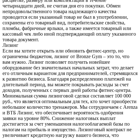
расцветке, размеру или комплектации в течение
четырнадцати дней, не считая дня его покупки. Обмен
непродовольственного товара надлежащего качества
проводится если указанный товар не был в употреблении,
сохранены его товарный вид, потребительские свойства,
пломбы, фабричные ярлыки, а также имеется товарный или
кассовый чек либо иной подтверждающий оплату указанного
товара документ.
Лизинг
Если вы хотите открыть или обновить фитнес-центр, но
ограничены бюджетом, лизинг от Bronze Gym – это то, что
вам нужно. Лизинг позволяет получить новейшее
оборудование без значительных начальных затрат, что делает
его отличным вариантом для предпринимателей, стремящихся
к развитию бизнеса. Благодаря распределению платежей на
длительный период, вы можете покрывать расходы за счет
доходов, полученных с первых дней работы фитнес-центра.
Минимальная сумма лизинговой сделки составляет 100 000
руб., что является оптимальным для тех, кто хочет приобрести
небольшое количество тренажеров. Мы сотрудничаем с Arenza
и ВТБ Лизинг, что обеспечивает вероятность одобрения
заявки на уровне 80%. Снижение налоговых выплат
достигается за счет уменьшения налогооблагаемой базы по
налогам на прибыль и имущество. Лизинговый контракт не
увеличивает кредитную нагрузку вашего бизнеса, что