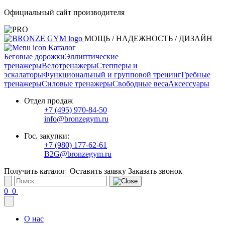
Официальный сайт производителя
МОЩЬ / НАДЕЖНОСТЬ / ДИЗАЙН
Каталог
Беговые дорожки
Эллиптические
тренажеры
Велотренажеры
Степперы и
эскалаторы
Функциональный и групповой тренинг
Гребные
тренажеры
Силовые тренажеры
Свободные веса
Аксессуары
Отдел продаж
+7 (495) 970-84-50
info@bronzegym.ru
Гос. закупки:
+7 (980) 177-62-61
B2G@bronzegym.ru
Получить каталог
Оставить заявку
Заказать звонок
0
0
О нас