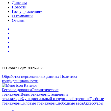
Дилерам
Новости
Гос. учреждениям
О компании
Отелям
© Bronze Gym 2009-2025
Обработка персональных данных
Политика
конфиденциальности
Каталог
Беговые дорожки
Эллиптические
тренажеры
Велотренажеры
Степперы и
эскалаторы
Функциональный и групповой тренинг
Гребные
тренажеры
Силовые тренажеры
Свободные веса
Аксессуары