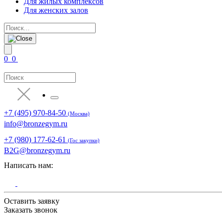
Для жилых комплексов
Для женских залов
0
0
+7 (495) 970-84-50
(Москва)
info@bronzegym.ru
+7 (980) 177-62-61
(Гос закупки)
B2G@bronzegym.ru
Написать нам:
Оставить заявку
Заказать звонок