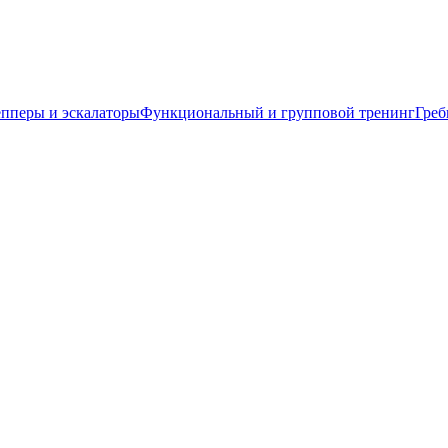
пперы и эскалаторы
Функциональный и групповой тренинг
Греб