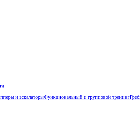
ти
пперы и эскалаторы
Функциональный и групповой тренинг
Греб