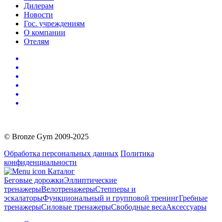
Дилерам
Новости
Гос. учреждениям
О компании
Отелям
© Bronze Gym 2009-2025
Обработка персональных данных
Политика
конфиденциальности
Каталог
Беговые дорожки
Эллиптические
тренажеры
Велотренажеры
Степперы и
эскалаторы
Функциональный и групповой тренинг
Гребные
тренажеры
Силовые тренажеры
Свободные веса
Аксессуары