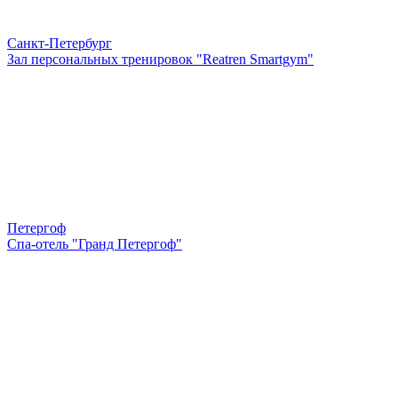
Санкт-Петербург
Зал персональных тренировок "Reatren Smartgym"
Петергоф
Спа-отель "Гранд Петергоф"