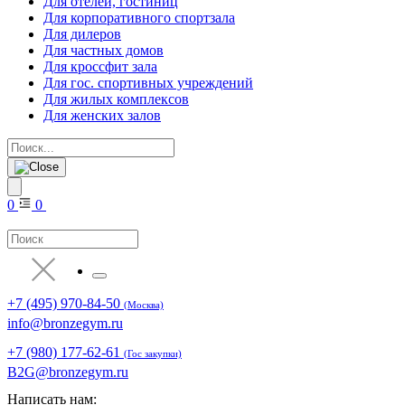
Для отелей, гостиниц
Для корпоративного спортзала
Для дилеров
Для частных домов
Для кроссфит зала
Для гос. спортивных учреждений
Для жилых комплексов
Для женских залов
0
0
+7 (495) 970-84-50
(Москва)
info@bronzegym.ru
+7 (980) 177-62-61
(Гос закупки)
B2G@bronzegym.ru
Написать нам: