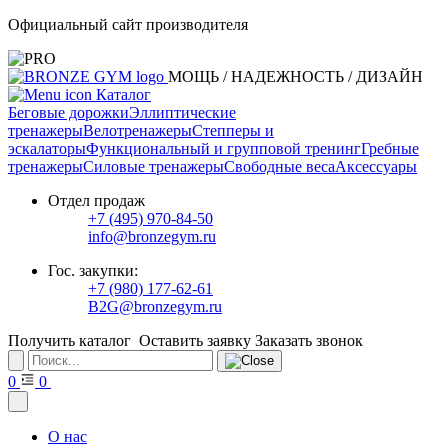
Официальный сайт производителя
МОЩЬ / НАДЕЖНОСТЬ / ДИЗАЙН
Каталог
Беговые дорожки
Эллиптические
тренажеры
Велотренажеры
Степперы и
эскалаторы
Функциональный и групповой тренинг
Гребные
тренажеры
Силовые тренажеры
Свободные веса
Аксессуары
Отдел продаж
+7 (495) 970-84-50
info@bronzegym.ru
Гос. закупки:
+7 (980) 177-62-61
B2G@bronzegym.ru
Получить каталог
Оставить заявку
Заказать звонок
0
0
О нас