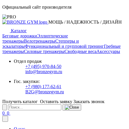
Официальный сайт производителя
МОЩЬ / НАДЕЖНОСТЬ / ДИЗАЙН
Каталог
Беговые дорожки
Эллиптические
тренажеры
Велотренажеры
Степперы и
эскалаторы
Функциональный и групповой тренинг
Гребные
тренажеры
Силовые тренажеры
Свободные веса
Аксессуары
Отдел продаж
+7 (495) 970-84-50
info@bronzegym.ru
Гос. закупки:
+7 (980) 177-62-61
B2G@bronzegym.ru
Получить каталог
Оставить заявку
Заказать звонок
0
0
О нас