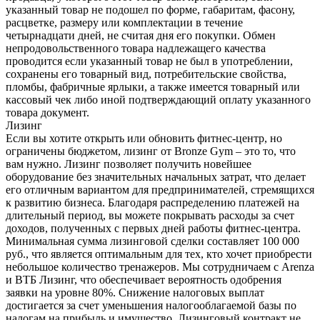
указанный товар не подошел по форме, габаритам, фасону,
расцветке, размеру или комплектации в течение
четырнадцати дней, не считая дня его покупки. Обмен
непродовольственного товара надлежащего качества
проводится если указанный товар не был в употреблении,
сохранены его товарный вид, потребительские свойства,
пломбы, фабричные ярлыки, а также имеется товарный или
кассовый чек либо иной подтверждающий оплату указанного
товара документ.
Лизинг
Если вы хотите открыть или обновить фитнес-центр, но
ограничены бюджетом, лизинг от Bronze Gym – это то, что
вам нужно. Лизинг позволяет получить новейшее
оборудование без значительных начальных затрат, что делает
его отличным вариантом для предпринимателей, стремящихся
к развитию бизнеса. Благодаря распределению платежей на
длительный период, вы можете покрывать расходы за счет
доходов, полученных с первых дней работы фитнес-центра.
Минимальная сумма лизинговой сделки составляет 100 000
руб., что является оптимальным для тех, кто хочет приобрести
небольшое количество тренажеров. Мы сотрудничаем с Arenza
и ВТБ Лизинг, что обеспечивает вероятность одобрения
заявки на уровне 80%. Снижение налоговых выплат
достигается за счет уменьшения налогооблагаемой базы по
налогам на прибыль и имущество. Лизинговый контракт не