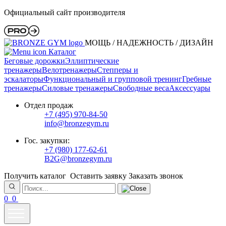
Официальный сайт производителя
МОЩЬ / НАДЕЖНОСТЬ / ДИЗАЙН
Каталог
Беговые дорожки
Эллиптические
тренажеры
Велотренажеры
Степперы и
эскалаторы
Функциональный и групповой тренинг
Гребные
тренажеры
Силовые тренажеры
Свободные веса
Аксессуары
Отдел продаж
+7 (495) 970-84-50
info@bronzegym.ru
Гос. закупки:
+7 (980) 177-62-61
B2G@bronzegym.ru
Получить каталог
Оставить заявку
Заказать звонок
0
0