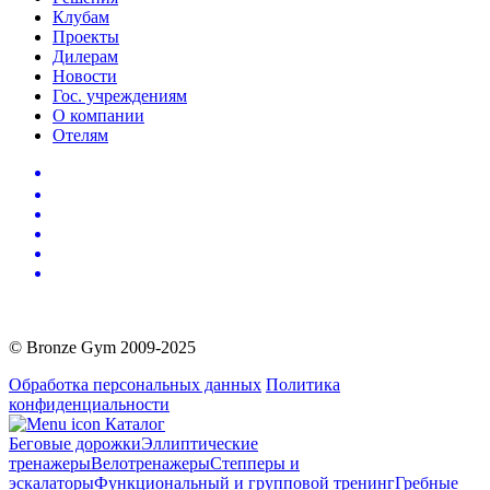
Клубам
Проекты
Дилерам
Новости
Гос. учреждениям
О компании
Отелям
© Bronze Gym 2009-2025
Обработка персональных данных
Политика
конфиденциальности
Каталог
Беговые дорожки
Эллиптические
тренажеры
Велотренажеры
Степперы и
эскалаторы
Функциональный и групповой тренинг
Гребные