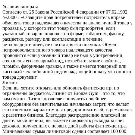
Условия возврата
Согласно ст. 25 Закона Российской Федерации от 07.02.1992
№2300-I «О защите прав потребителей потребитель вправе
обменять товар надлежащего качества на аналогичный товар у
продавца, у которого этот товар был приобретен, если
указанный товар не подошел по форме, габаритам, фасону,
расцветке, размеру или комплектации в течение
четырнадцати дней, не считая дня его покупки. Обмен
непродовольственного товара надлежащего качества
проводится если указанный товар не был в употреблении,
сохранены его товарный вид, потребительские свойства,
пломбы, фабричные ярлыки, а также имеется товарный или
кассовый чек либо иной подтверждающий оплату указанного
товара документ.
Лизинг
Если вы хотите открыть или обновить фитнес-центр, но
ограничены бюджетом, лизинг от Bronze Gym – это то, что
вам нужно. Лизинг позволяет получить новейшее
оборудование без значительных начальных затрат, что делает
его отличным вариантом для предпринимателей, стремящихся
к развитию бизнеса. Благодаря распределению платежей на
длительный период, вы можете покрывать расходы за счет
доходов, полученных с первых дней работы фитнес-центра.
Минимальная сумма лизинговой сделки составляет 100 000