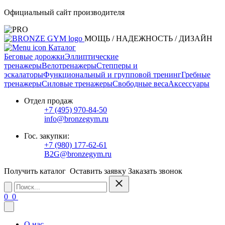
Официальный сайт производителя
МОЩЬ / НАДЕЖНОСТЬ / ДИЗАЙН
Каталог
Беговые дорожки
Эллиптические
тренажеры
Велотренажеры
Степперы и
эскалаторы
Функциональный и групповой тренинг
Гребные
тренажеры
Силовые тренажеры
Свободные веса
Аксессуары
Отдел продаж
+7 (495) 970-84-50
info@bronzegym.ru
Гос. закупки:
+7 (980) 177-62-61
B2G@bronzegym.ru
Получить каталог
Оставить заявку
Заказать звонок
0
0
О нас