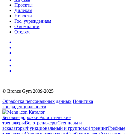
Проекты
Дилерам
Новости
Гос. учреждениям
О компании
Отелям
© Bronze Gym 2009-2025
Обработка персональных данных
Политика
конфиденциальности
Каталог
Беговые дорожки
Эллиптические
тренажеры
Велотренажеры
Степперы и
эскалаторы
Функциональный и групповой тренинг
Гребные
тренажеры
Силовые тренажеры
Свободные веса
Аксессуары