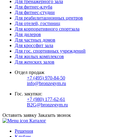
Для тренажерного зала
Для фитнес-клуба
Для фитнес-студии
Для реабилитационных центров
Для отелей, гостиниц
Для корпоративного спортзала
Для дилеров
Для частных домов
Для кроссфит зала
Для гос. спортивных учреждений
Для жилых комплексов
Для женских залов
Отдел продаж
+7 (495) 970-84-50
info@bronzegym.ru
Гос. закупки:
+7 (980) 177-62-61
B2G@bronzegym.ru
Оставить заявку
Заказать звонок
Каталог
Решения
Клубам