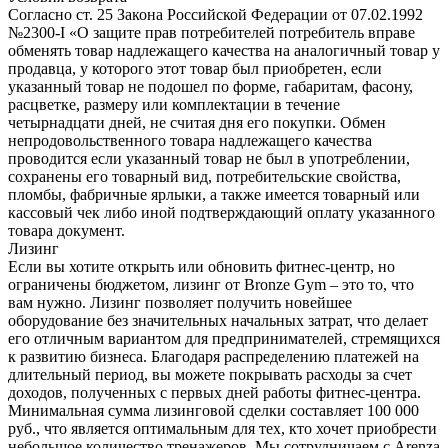
Согласно ст. 25 Закона Российской Федерации от 07.02.1992
№2300-I «О защите прав потребителей потребитель вправе
обменять товар надлежащего качества на аналогичный товар у
продавца, у которого этот товар был приобретен, если
указанный товар не подошел по форме, габаритам, фасону,
расцветке, размеру или комплектации в течение
четырнадцати дней, не считая дня его покупки. Обмен
непродовольственного товара надлежащего качества
проводится если указанный товар не был в употреблении,
сохранены его товарный вид, потребительские свойства,
пломбы, фабричные ярлыки, а также имеется товарный или
кассовый чек либо иной подтверждающий оплату указанного
товара документ.
Лизинг
Если вы хотите открыть или обновить фитнес-центр, но
ограничены бюджетом, лизинг от Bronze Gym – это то, что
вам нужно. Лизинг позволяет получить новейшее
оборудование без значительных начальных затрат, что делает
его отличным вариантом для предпринимателей, стремящихся
к развитию бизнеса. Благодаря распределению платежей на
длительный период, вы можете покрывать расходы за счет
доходов, полученных с первых дней работы фитнес-центра.
Минимальная сумма лизинговой сделки составляет 100 000
руб., что является оптимальным для тех, кто хочет приобрести
небольшое количество тренажеров. Мы сотрудничаем с Arenza