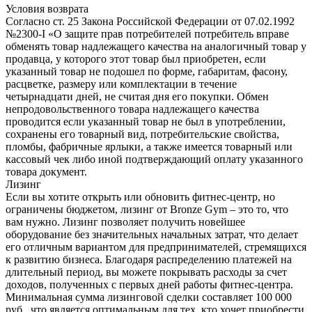
Условия возврата
Согласно ст. 25 Закона Российской Федерации от 07.02.1992
№2300-I «О защите прав потребителей потребитель вправе
обменять товар надлежащего качества на аналогичный товар у
продавца, у которого этот товар был приобретен, если
указанный товар не подошел по форме, габаритам, фасону,
расцветке, размеру или комплектации в течение
четырнадцати дней, не считая дня его покупки. Обмен
непродовольственного товара надлежащего качества
проводится если указанный товар не был в употреблении,
сохранены его товарный вид, потребительские свойства,
пломбы, фабричные ярлыки, а также имеется товарный или
кассовый чек либо иной подтверждающий оплату указанного
товара документ.
Лизинг
Если вы хотите открыть или обновить фитнес-центр, но
ограничены бюджетом, лизинг от Bronze Gym – это то, что
вам нужно. Лизинг позволяет получить новейшее
оборудование без значительных начальных затрат, что делает
его отличным вариантом для предпринимателей, стремящихся
к развитию бизнеса. Благодаря распределению платежей на
длительный период, вы можете покрывать расходы за счет
доходов, полученных с первых дней работы фитнес-центра.
Минимальная сумма лизинговой сделки составляет 100 000
руб., что является оптимальным для тех, кто хочет приобрести