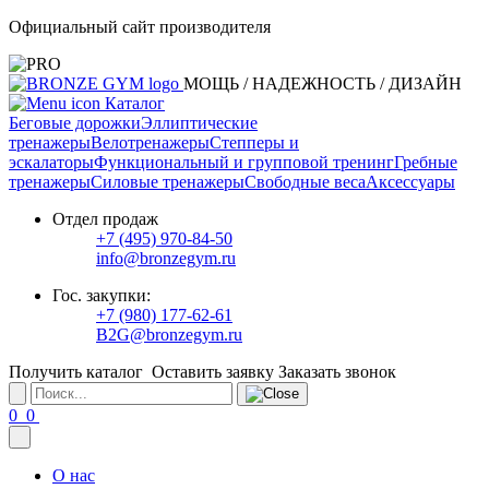
Официальный сайт производителя
МОЩЬ / НАДЕЖНОСТЬ / ДИЗАЙН
Каталог
Беговые дорожки
Эллиптические
тренажеры
Велотренажеры
Степперы и
эскалаторы
Функциональный и групповой тренинг
Гребные
тренажеры
Силовые тренажеры
Свободные веса
Аксессуары
Отдел продаж
+7 (495) 970-84-50
info@bronzegym.ru
Гос. закупки:
+7 (980) 177-62-61
B2G@bronzegym.ru
Получить каталог
Оставить заявку
Заказать звонок
0
0
О нас