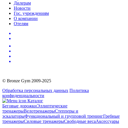
Дилерам
Новости
Гос. учреждениям
О компании
Отелям
© Bronze Gym 2009-2025
Обработка персональных данных
Политика
конфиденциальности
Каталог
Беговые дорожки
Эллиптические
тренажеры
Велотренажеры
Степперы и
эскалаторы
Функциональный и групповой тренинг
Гребные
тренажеры
Силовые тренажеры
Свободные веса
Аксессуары