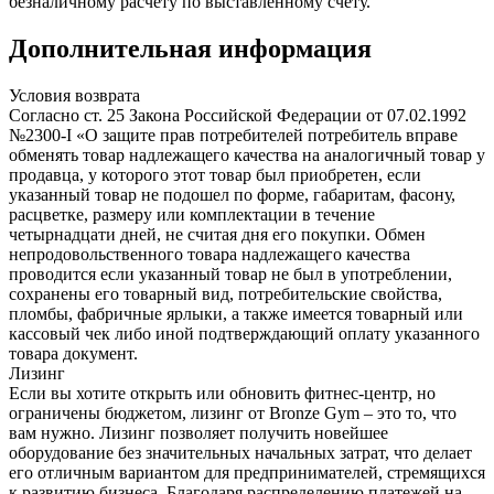
безналичному расчету по выставленному счету.
Дополнительная информация
Условия возврата
Согласно ст. 25 Закона Российской Федерации от 07.02.1992
№2300-I «О защите прав потребителей потребитель вправе
обменять товар надлежащего качества на аналогичный товар у
продавца, у которого этот товар был приобретен, если
указанный товар не подошел по форме, габаритам, фасону,
расцветке, размеру или комплектации в течение
четырнадцати дней, не считая дня его покупки. Обмен
непродовольственного товара надлежащего качества
проводится если указанный товар не был в употреблении,
сохранены его товарный вид, потребительские свойства,
пломбы, фабричные ярлыки, а также имеется товарный или
кассовый чек либо иной подтверждающий оплату указанного
товара документ.
Лизинг
Если вы хотите открыть или обновить фитнес-центр, но
ограничены бюджетом, лизинг от Bronze Gym – это то, что
вам нужно. Лизинг позволяет получить новейшее
оборудование без значительных начальных затрат, что делает
его отличным вариантом для предпринимателей, стремящихся
к развитию бизнеса. Благодаря распределению платежей на