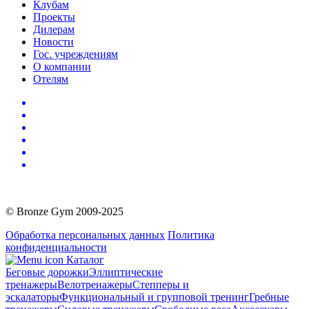
Клубам
Проекты
Дилерам
Новости
Гос. учреждениям
О компании
Отелям
© Bronze Gym 2009-2025
Обработка персональных данных
Политика
конфиденциальности
Каталог
Беговые дорожки
Эллиптические
тренажеры
Велотренажеры
Степперы и
эскалаторы
Функциональный и групповой тренинг
Гребные