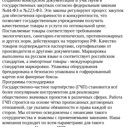
созданию конкурсной документации и участвуем в
государственных закупках согласно федеральным законам
№44-ФЗ и №223-ФЗ. Эти законы регулируют процесс закупок
для обеспечения прозрачности и конкурентности, что
позволяет государственным учреждениям получить
качественные товары и услуги по оптимальной цене.
Поставляемые товары соответствуют требованиям
экологических, санитарно-гигиенических, противопожарных
и других норм, действующих на территории РФ. Качество
товаров подтверждается паспортами, сертификатами от
производителя и другими документами. Маркировка
выполнена на русском языке и соответствует российским
стандартам, а импортные товары - международным
стандартам маркировки. Упаковка оборудования
брендирована и безопасно упакована в гофрированный
картон или фанерные боксы.
Программы господдержки
Государственно-частное партнёрство (ГЧП) становится всё
более популярным инструментом для реализации
общественно значимых проектов в различных сферах. Работа
ГЧП строится на основе чётко прописанных договорных
отношений, где указаны обязанности и права каждой из
сторон. Мы отлично осведомлены с нюансами такого
сотрудничества и знакомы с применяемыми законами. Наша
компания подходит по всем параметрами для такого