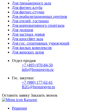
Для тренажерного зала
Для фитнес-клуба
Для фитнес-студии
Для реабилитационных центров
Для отелей, гостиниц
Для корпоративного спортзала
Для дилеров
Для частных домов
Для кроссфит зала
Для гос. спортивных учреждений
Для жилых комплексов
Для женских залов
Отдел продаж
+7 (495) 970-84-50
info@bronzegym.ru
Гос. закупки:
+7 (980) 177-62-61
B2G@bronzegym.ru
Оставить заявку
Заказать звонок
Каталог
Решения