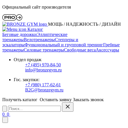
Официальный сайт производителя
МОЩЬ / НАДЕЖНОСТЬ / ДИЗАЙН
Каталог
Беговые дорожки
Эллиптические
тренажеры
Велотренажеры
Степперы и
эскалаторы
Функциональный и групповой тренинг
Гребные
тренажеры
Силовые тренажеры
Свободные веса
Аксессуары
Отдел продаж
+7 (495) 970-84-50
info@bronzegym.ru
Гос. закупки:
+7 (980) 177-62-61
B2G@bronzegym.ru
Получить каталог
Оставить заявку
Заказать звонок
0
0