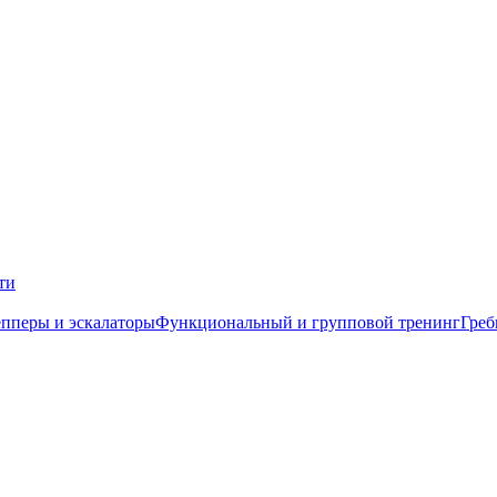
ти
пперы и эскалаторы
Функциональный и групповой тренинг
Греб