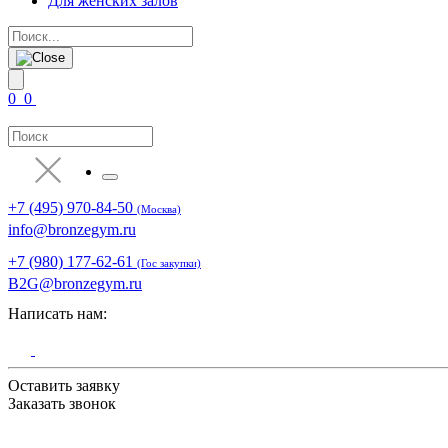
Для женских залов
0
0
+7 (495) 970-84-50
(Москва)
info@bronzegym.ru
+7 (980) 177-62-61
(Гос закупки)
B2G@bronzegym.ru
Написать нам:
Оставить заявку
Заказать звонок