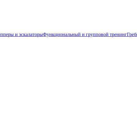
пперы и эскалаторы
Функциональный и групповой тренинг
Греб