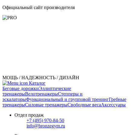
Официальный сайт производителя
МОЩЬ / НАДЕЖНОСТЬ / ДИЗАЙН
Каталог
Беговые дорожки
Эллиптические
тренажеры
Велотренажеры
Степперы и
эскалаторы
Функциональный и групповой тренинг
Гребные
тренажеры
Силовые тренажеры
Свободные веса
Аксессуары
Отдел продаж
+7 (495) 970-84-50
info@bronzegym.ru