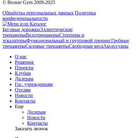
© Bronze Gym 2009-2025
Обработка персональных данных
Политика
конфиденциальности
Каталог
Беговые дорожки
Эллиптические
тренажеры
Велотренажеры
Степперы и
эскалаторы
Функциональный и групповой тренинг
Гребные
тренажеры
Силовые тренажеры
Свободные веса
Аксессуары
О нас
Решения
Проекты
Клубам
Дилерам
Гос. учреждениям
Отелям
Новости
Контакты
Еще
Дилерам
Новости
Контакты
Заказать звонок