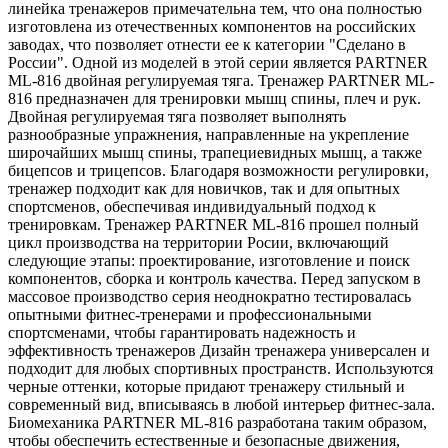
линейка тренажеров примечательна тем, что она полностью
изготовлена из отечественных компонентов на российских
заводах, что позволяет отнести ее к категории "Сделано в
России". Одной из моделей в этой серии является PARTNER
ML-816 двойная регулируемая тяга. Тренажер PARTNER ML-
816 предназначен для тренировки мышц спины, плеч и рук.
Двойная регулируемая тяга позволяет выполнять
разнообразные упражнения, направленные на укрепление
широчайших мышц спины, трапециевидных мышц, а также
бицепсов и трицепсов. Благодаря возможности регулировки,
тренажер подходит как для новичков, так и для опытных
спортсменов, обеспечивая индивидуальный подход к
тренировкам. Тренажер PARTNER ML-816 прошел полный
цикл производства на территории Росии, включающий
следующие этапы: проектирование, изготовление и поиск
компонентов, сборка и контроль качества. Перед запуском в
массовое производство серия неоднократно тестировалась
опытными фитнес-тренерами и профессиональными
спортсменами, чтобы гарантировать надежность и
эффективность тренажеров Дизайн тренажера универсален и
подходит для любых спортивных пространств. Используются
черные оттенки, которые придают тренажеру стильный и
современный вид, вписываясь в любой интерьер фитнес-зала.
Биомеханика PARTNER ML-816 разработана таким образом,
чтобы обеспечить естественные и безопасные движения,