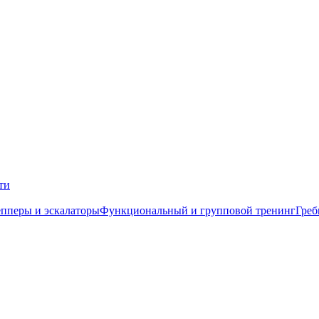
ти
пперы и эскалаторы
Функциональный и групповой тренинг
Греб