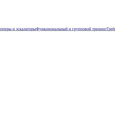
пперы и эскалаторы
Функциональный и групповой тренинг
Греб