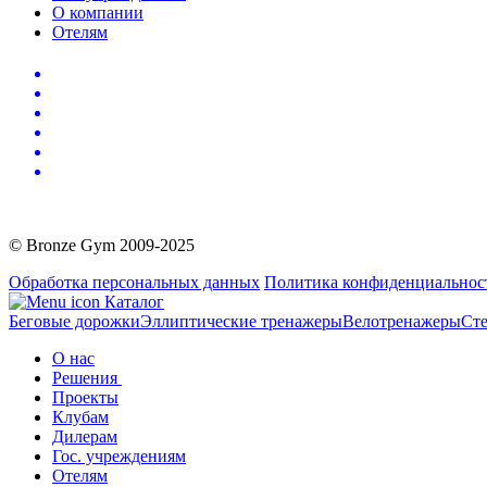
О компании
Отелям
© Bronze Gym 2009-2025
Обработка персональных данных
Политика конфиденциальнос
Каталог
Беговые дорожки
Эллиптические тренажеры
Велотренажеры
Сте
О нас
Решения
Проекты
Клубам
Дилерам
Гос. учреждениям
Отелям