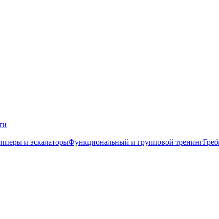
ти
пперы и эскалаторы
Функциональный и групповой тренинг
Греб