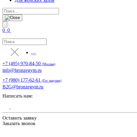
Для женских залов
0
0
+7 (495) 970-84-50
(Москва)
info@bronzegym.ru
+7 (980) 177-62-61
(Гос закупки)
B2G@bronzegym.ru
Написать нам:
Оставить заявку
Заказать звонок