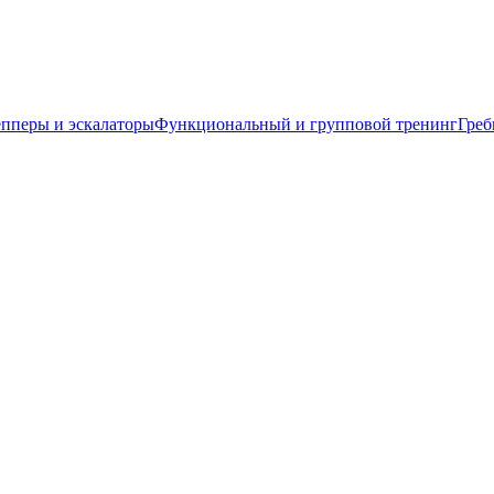
пперы и эскалаторы
Функциональный и групповой тренинг
Греб