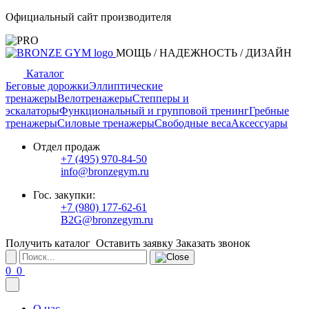
Официальный сайт производителя
МОЩЬ / НАДЕЖНОСТЬ / ДИЗАЙН
Каталог
Беговые дорожки
Эллиптические
тренажеры
Велотренажеры
Степперы и
эскалаторы
Функциональный и групповой тренинг
Гребные
тренажеры
Силовые тренажеры
Свободные веса
Аксессуары
Отдел продаж
+7 (495) 970-84-50
info@bronzegym.ru
Гос. закупки:
+7 (980) 177-62-61
B2G@bronzegym.ru
Получить каталог
Оставить заявку
Заказать звонок
0
0
О нас