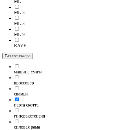
ML
ML-8
ML-3
ML-9
RAVE
Тип тренажера
машина смита
кроссовер
скамьи
парта скотта
гиперэкстензия
силовая рама