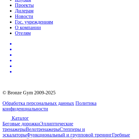
Проекты
Дилерам
Новости
Гос. учреждениям
О компании
Отелям
© Bronze Gym 2009-2025
Обработка персональных данных
Политика
конфиденциальности
Каталог
Беговые дорожки
Эллиптические
тренажеры
Велотренажеры
Степперы и
эскалаторы
Функциональный и групповой тренинг
Гребные