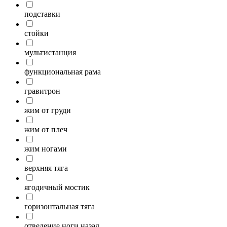
подставки
стойки
мультистанция
функциональная рама
гравитрон
жим от груди
жим от плеч
жим ногами
верхняя тяга
ягодичный мостик
горизонтальная тяга
отведение ноги назад