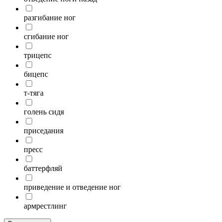
разгибание ног
сгибание ног
трицепс
бицепс
т-тяга
голень сидя
приседания
пресс
баттерфляй
приведение и отведение ног
армрестлинг