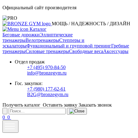
Официальный сайт производителя
МОЩЬ / НАДЕЖНОСТЬ / ДИЗАЙН
Каталог
Беговые дорожки
Эллиптические
тренажеры
Велотренажеры
Степперы и
эскалаторы
Функциональный и групповой тренинг
Гребные
тренажеры
Силовые тренажеры
Свободные веса
Аксессуары
Отдел продаж
+7 (495) 970-84-50
info@bronzegym.ru
Гос. закупки:
+7 (980) 177-62-61
B2G@bronzegym.ru
Получить каталог
Оставить заявку
Заказать звонок
0
0