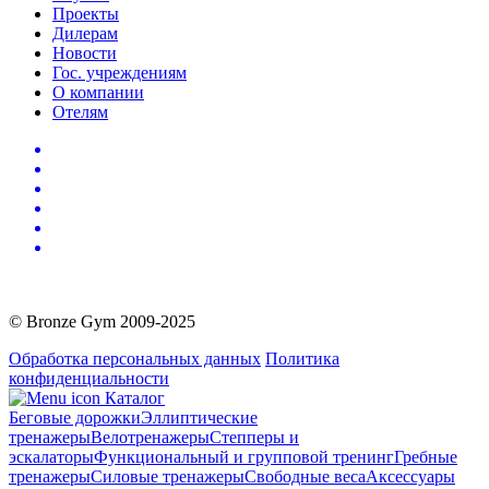
Проекты
Дилерам
Новости
Гос. учреждениям
О компании
Отелям
© Bronze Gym 2009-2025
Обработка персональных данных
Политика
конфиденциальности
Каталог
Беговые дорожки
Эллиптические
тренажеры
Велотренажеры
Степперы и
эскалаторы
Функциональный и групповой тренинг
Гребные
тренажеры
Силовые тренажеры
Свободные веса
Аксессуары