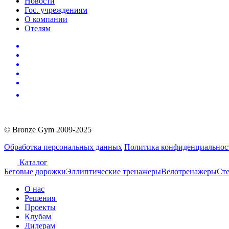
Новости
Гос. учреждениям
О компании
Отелям
© Bronze Gym 2009-2025
Обработка персональных данных
Политика конфиденциальнос
Каталог
Беговые дорожки
Эллиптические тренажеры
Велотренажеры
Сте
О нас
Решения
Проекты
Клубам
Дилерам