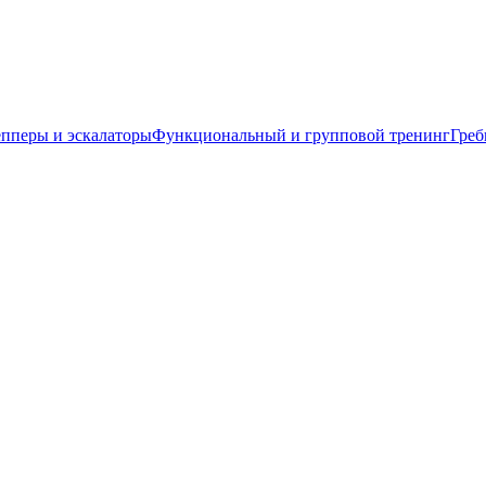
пперы и эскалаторы
Функциональный и групповой тренинг
Греб