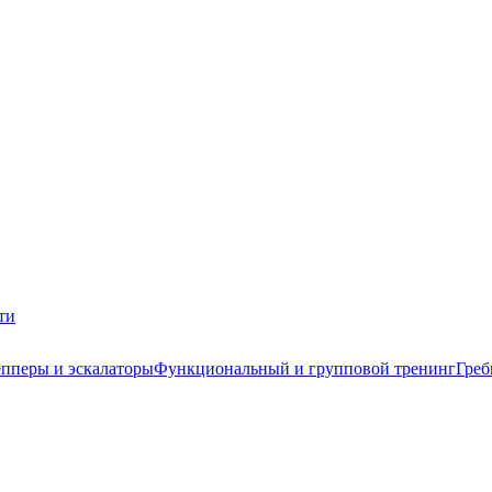
ти
пперы и эскалаторы
Функциональный и групповой тренинг
Греб