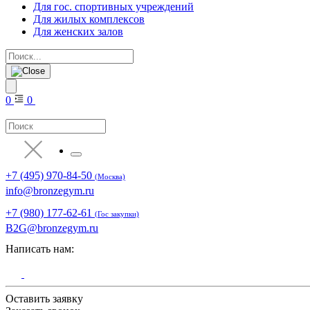
Для гос. спортивных учреждений
Для жилых комплексов
Для женских залов
0
0
+7 (495) 970-84-50
(Москва)
info@bronzegym.ru
+7 (980) 177-62-61
(Гос закупки)
B2G@bronzegym.ru
Написать нам:
Оставить заявку