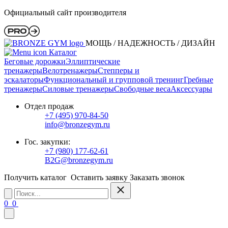
Официальный сайт производителя
МОЩЬ / НАДЕЖНОСТЬ / ДИЗАЙН
Каталог
Беговые дорожки
Эллиптические
тренажеры
Велотренажеры
Степперы и
эскалаторы
Функциональный и групповой тренинг
Гребные
тренажеры
Силовые тренажеры
Свободные веса
Аксессуары
Отдел продаж
+7 (495) 970-84-50
info@bronzegym.ru
Гос. закупки:
+7 (980) 177-62-61
B2G@bronzegym.ru
Получить каталог
Оставить заявку
Заказать звонок
0
0