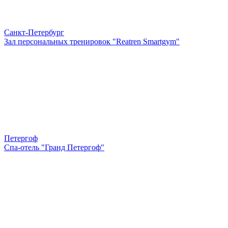
Санкт-Петербург
Зал персональных тренировок "Reatren Smartgym"
Петергоф
Спа-отель "Гранд Петергоф"