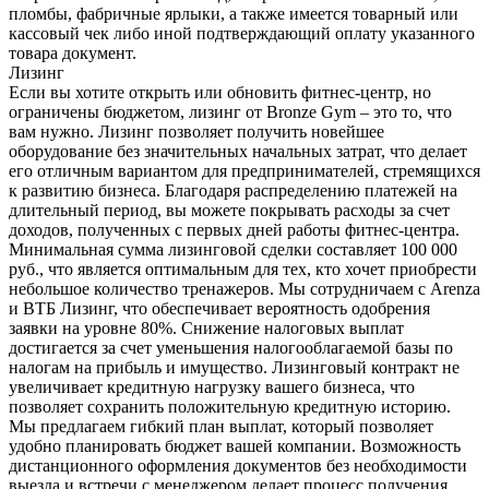
пломбы, фабричные ярлыки, а также имеется товарный или
кассовый чек либо иной подтверждающий оплату указанного
товара документ.
Лизинг
Если вы хотите открыть или обновить фитнес-центр, но
ограничены бюджетом, лизинг от Bronze Gym – это то, что
вам нужно. Лизинг позволяет получить новейшее
оборудование без значительных начальных затрат, что делает
его отличным вариантом для предпринимателей, стремящихся
к развитию бизнеса. Благодаря распределению платежей на
длительный период, вы можете покрывать расходы за счет
доходов, полученных с первых дней работы фитнес-центра.
Минимальная сумма лизинговой сделки составляет 100 000
руб., что является оптимальным для тех, кто хочет приобрести
небольшое количество тренажеров. Мы сотрудничаем с Arenza
и ВТБ Лизинг, что обеспечивает вероятность одобрения
заявки на уровне 80%. Снижение налоговых выплат
достигается за счет уменьшения налогооблагаемой базы по
налогам на прибыль и имущество. Лизинговый контракт не
увеличивает кредитную нагрузку вашего бизнеса, что
позволяет сохранить положительную кредитную историю.
Мы предлагаем гибкий план выплат, который позволяет
удобно планировать бюджет вашей компании. Возможность
дистанционного оформления документов без необходимости
выезда и встречи с менеджером делает процесс получения