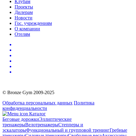
Клубам
Проекты
Дилерам
Новости
Гос. учреждениям
О компании
Отелям
© Bronze Gym 2009-2025
Обработка персональных данных
Политика
конфиденциальности
Каталог
Беговые дорожки
Эллиптические
тренажеры
Велотренажеры
Степперы и
эскалаторы
Функциональный и групповой тренинг
Гребные
тренажеры
Силовые тренажеры
Свободные веса
Аксессуары