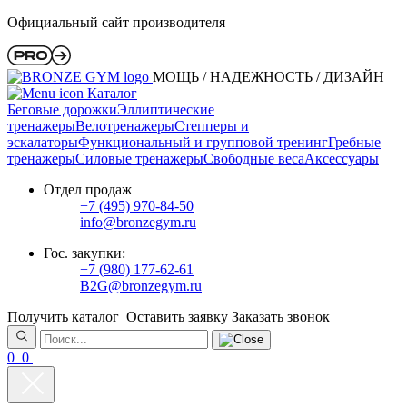
Официальный сайт производителя
МОЩЬ / НАДЕЖНОСТЬ / ДИЗАЙН
Каталог
Беговые дорожки
Эллиптические
тренажеры
Велотренажеры
Степперы и
эскалаторы
Функциональный и групповой тренинг
Гребные
тренажеры
Силовые тренажеры
Свободные веса
Аксессуары
Отдел продаж
+7 (495) 970-84-50
info@bronzegym.ru
Гос. закупки:
+7 (980) 177-62-61
B2G@bronzegym.ru
Получить каталог
Оставить заявку
Заказать звонок
0
0