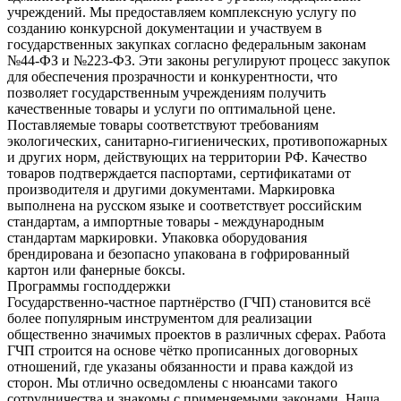
учреждений. Мы предоставляем комплексную услугу по
созданию конкурсной документации и участвуем в
государственных закупках согласно федеральным законам
№44-ФЗ и №223-ФЗ. Эти законы регулируют процесс закупок
для обеспечения прозрачности и конкурентности, что
позволяет государственным учреждениям получить
качественные товары и услуги по оптимальной цене.
Поставляемые товары соответствуют требованиям
экологических, санитарно-гигиенических, противопожарных
и других норм, действующих на территории РФ. Качество
товаров подтверждается паспортами, сертификатами от
производителя и другими документами. Маркировка
выполнена на русском языке и соответствует российским
стандартам, а импортные товары - международным
стандартам маркировки. Упаковка оборудования
брендирована и безопасно упакована в гофрированный
картон или фанерные боксы.
Программы господдержки
Государственно-частное партнёрство (ГЧП) становится всё
более популярным инструментом для реализации
общественно значимых проектов в различных сферах. Работа
ГЧП строится на основе чётко прописанных договорных
отношений, где указаны обязанности и права каждой из
сторон. Мы отлично осведомлены с нюансами такого
сотрудничества и знакомы с применяемыми законами. Наша