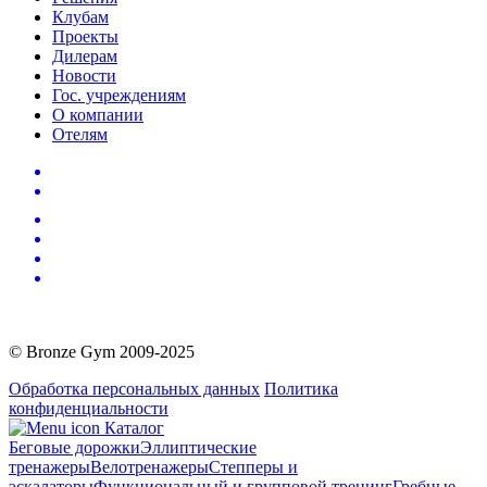
Клубам
Проекты
Дилерам
Новости
Гос. учреждениям
О компании
Отелям
© Bronze Gym 2009-2025
Обработка персональных данных
Политика
конфиденциальности
Каталог
Беговые дорожки
Эллиптические
тренажеры
Велотренажеры
Степперы и
эскалаторы
Функциональный и групповой тренинг
Гребные