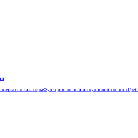
ти
пперы и эскалаторы
Функциональный и групповой тренинг
Греб