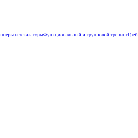
пперы и эскалаторы
Функциональный и групповой тренинг
Греб