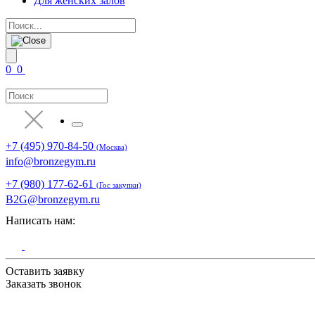
Для женских залов
0
0
+7 (495) 970-84-50
(Москва)
info@bronzegym.ru
+7 (980) 177-62-61
(Гос закупки)
B2G@bronzegym.ru
Написать нам:
Оставить заявку
Заказать звонок