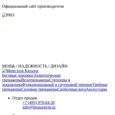
Официальный сайт производителя
МОЩЬ / НАДЕЖНОСТЬ / ДИЗАЙН
Каталог
Беговые дорожки
Эллиптические
тренажеры
Велотренажеры
Степперы и
эскалаторы
Функциональный и групповой тренинг
Гребные
тренажеры
Силовые тренажеры
Свободные веса
Аксессуары
Отдел продаж
+7 (495) 970-84-50
info@bronzegym.ru