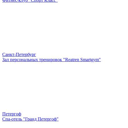
Фитнес-клуб "Спорт Класс"
Санкт-Петербург
Зал персональных тренировок "Reatren Smartgym"
Петергоф
Спа-отель "Гранд Петергоф"