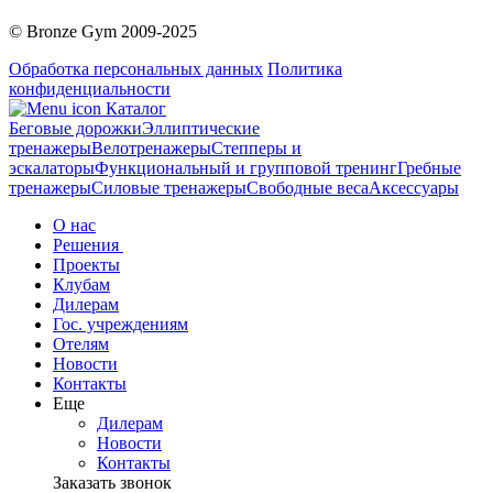
© Bronze Gym 2009-2025
Обработка персональных данных
Политика
конфиденциальности
Каталог
Беговые дорожки
Эллиптические
тренажеры
Велотренажеры
Степперы и
эскалаторы
Функциональный и групповой тренинг
Гребные
тренажеры
Силовые тренажеры
Свободные веса
Аксессуары
О нас
Решения
Проекты
Клубам
Дилерам
Гос. учреждениям
Отелям
Новости
Контакты
Еще
Дилерам
Новости
Контакты
Заказать звонок