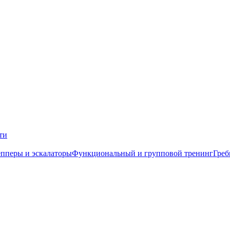
ти
пперы и эскалаторы
Функциональный и групповой тренинг
Греб