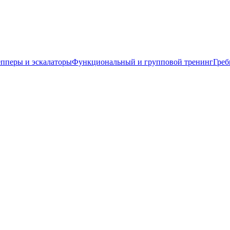
пперы и эскалаторы
Функциональный и групповой тренинг
Греб