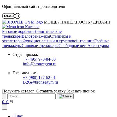
Официальный сайт производителя
МОЩЬ / НАДЕЖНОСТЬ / ДИЗАЙН
Каталог
Беговые дорожки
Эллиптические
тренажеры
Велотренажеры
Степперы и
эскалаторы
Функциональный и групповой тренинг
Гребные
тренажеры
Силовые тренажеры
Свободные веса
Аксессуары
Отдел продаж
+7 (495) 970-84-50
info@bronzegym.ru
Гос. закупки:
+7 (980) 177-62-61
B2G@bronzegym.ru
Получить каталог
Оставить заявку
Заказать звонок
0
0
О нас