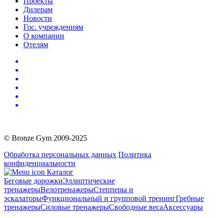
Проекты
Дилерам
Новости
Гос. учреждениям
О компании
Отелям
© Bronze Gym 2009-2025
Обработка персональных данных
Политика
конфиденциальности
Каталог
Беговые дорожки
Эллиптические
тренажеры
Велотренажеры
Степперы и
эскалаторы
Функциональный и групповой тренинг
Гребные
тренажеры
Силовые тренажеры
Свободные веса
Аксессуары