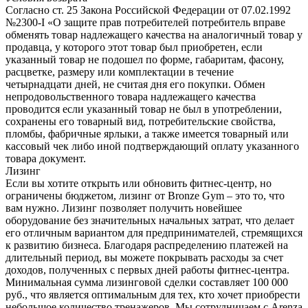
Согласно ст. 25 Закона Российской Федерации от 07.02.1992
№2300-I «О защите прав потребителей потребитель вправе
обменять товар надлежащего качества на аналогичный товар у
продавца, у которого этот товар был приобретен, если
указанный товар не подошел по форме, габаритам, фасону,
расцветке, размеру или комплектации в течение
четырнадцати дней, не считая дня его покупки. Обмен
непродовольственного товара надлежащего качества
проводится если указанный товар не был в употреблении,
сохранены его товарный вид, потребительские свойства,
пломбы, фабричные ярлыки, а также имеется товарный или
кассовый чек либо иной подтверждающий оплату указанного
товара документ.
Лизинг
Если вы хотите открыть или обновить фитнес-центр, но
ограничены бюджетом, лизинг от Bronze Gym – это то, что
вам нужно. Лизинг позволяет получить новейшее
оборудование без значительных начальных затрат, что делает
его отличным вариантом для предпринимателей, стремящихся
к развитию бизнеса. Благодаря распределению платежей на
длительный период, вы можете покрывать расходы за счет
доходов, полученных с первых дней работы фитнес-центра.
Минимальная сумма лизинговой сделки составляет 100 000
руб., что является оптимальным для тех, кто хочет приобрести
небольшое количество тренажеров. Мы сотрудничаем с Arenza