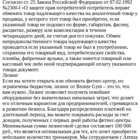
Согласно ст. 25 Закона Российской Федерации от 07.02.1992
№2300-I «О защите прав потребителей потребитель вправе
обменять товар надлежащего качества на аналогичный товар у
продавца, у которого этот товар был приобретен, если
указанный товар не подошел по форме, габаритам, фасону,
расцветке, размеру или комплектации в течение
четырнадцати дней, не считая дня его покупки. Обмен
непродовольственного товара надлежащего качества
проводится если указанный товар не был в употреблении,
сохранены его товарный вид, потребительские свойства,
пломбы, фабричные ярлыки, а также имеется товарный или
кассовый чек либо иной подтверждающий оплату указанного
товара документ.
Лизинг
Если вы хотите открыть или обновить фитнес-центр, но
ограничены бюджетом, лизинг от Bronze Gym – это то, что
вам нужно. Лизинг позволяет получить новейшее
оборудование без значительных начальных затрат, что делает
его отличным вариантом для предпринимателей, стремящихся
к развитию бизнеса. Благодаря распределению платежей на
длительный период, вы можете покрывать расходы за счет
доходов, полученных с первых дней работы фитнес-центра.
Минимальная сумма лизинговой сделки составляет 100 000
руб., что является оптимальным для тех, кто хочет приобрести
небольшое количество тренажеров. Мы сотрудничаем с Arenza