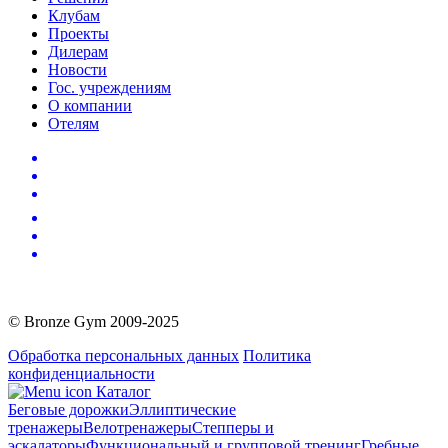
Клубам
Проекты
Дилерам
Новости
Гос. учреждениям
О компании
Отелям
© Bronze Gym 2009-2025
Обработка персональных данных
Политика
конфиденциальности
Каталог
Беговые дорожки
Эллиптические
тренажеры
Велотренажеры
Степперы и
эскалаторы
Функциональный и групповой тренинг
Гребные