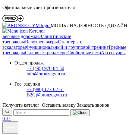
Официальный сайт производителя
МОЩЬ / НАДЕЖНОСТЬ / ДИЗАЙН
Каталог
Беговые дорожки
Эллиптические
тренажеры
Велотренажеры
Степперы и
эскалаторы
Функциональный и групповой тренинг
Гребные
тренажеры
Силовые тренажеры
Свободные веса
Аксессуары
Отдел продаж
+7 (495) 970-84-50
info@bronzegym.ru
Гос. закупки:
+7 (980) 177-62-61
B2G@bronzegym.ru
Получить каталог
Оставить заявку
Заказать звонок
0
0