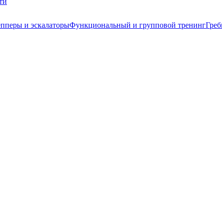
ти
пперы и эскалаторы
Функциональный и групповой тренинг
Греб