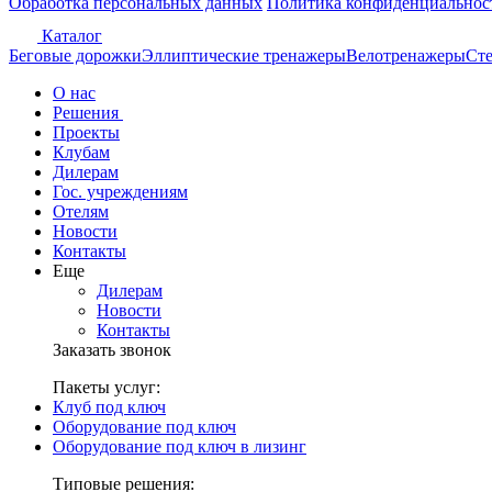
Обработка персональных данных
Политика конфиденциальнос
Каталог
Беговые дорожки
Эллиптические тренажеры
Велотренажеры
Сте
О нас
Решения
Проекты
Клубам
Дилерам
Гос. учреждениям
Отелям
Новости
Контакты
Еще
Дилерам
Новости
Контакты
Заказать звонок
Пакеты услуг:
Клуб под ключ
Оборудование под ключ
Оборудование под ключ в лизинг
Типовые решения: