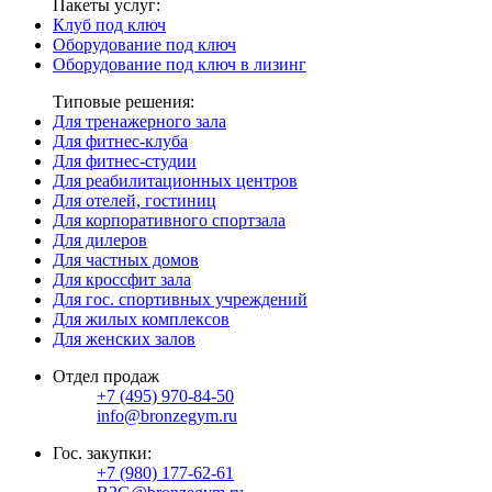
Пакеты услуг:
Клуб под ключ
Оборудование под ключ
Оборудование под ключ в лизинг
Типовые решения:
Для тренажерного зала
Для фитнес-клуба
Для фитнес-студии
Для реабилитационных центров
Для отелей, гостиниц
Для корпоративного спортзала
Для дилеров
Для частных домов
Для кроссфит зала
Для гос. спортивных учреждений
Для жилых комплексов
Для женских залов
Отдел продаж
+7 (495) 970-84-50
info@bronzegym.ru
Гос. закупки:
+7 (980) 177-62-61