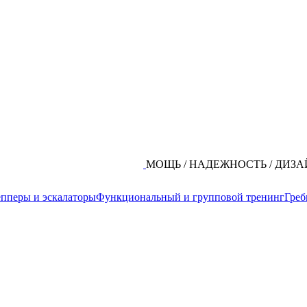
МОЩЬ / НАДЕЖНОСТЬ / ДИЗ
пперы и эскалаторы
Функциональный и групповой тренинг
Греб