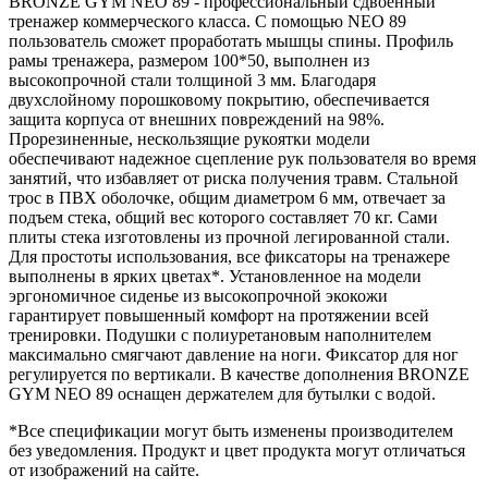
BRONZE GYM NEO 89 - профессиональный сдвоенный
тренажер коммерческого класса. С помощью NEO 89
пользователь сможет проработать мышцы спины. Профиль
рамы тренажера, размером 100*50, выполнен из
высокопрочной стали толщиной 3 мм. Благодаря
двухслойному порошковому покрытию, обеспечивается
защита корпуса от внешних повреждений на 98%.
Прорезиненные, нескользящие рукоятки модели
обеспечивают надежное сцепление рук пользователя во время
занятий, что избавляет от риска получения травм. Стальной
трос в ПВХ оболочке, общим диаметром 6 мм, отвечает за
подъем стека, общий вес которого составляет 70 кг. Сами
плиты стека изготовлены из прочной легированной стали.
Для простоты использования, все фиксаторы на тренажере
выполнены в ярких цветах*. Установленное на модели
эргономичное сиденье из высокопрочной экокожи
гарантирует повышенный комфорт на протяжении всей
тренировки. Подушки с полиуретановым наполнителем
максимально смягчают давление на ноги. Фиксатор для ног
регулируется по вертикали. В качестве дополнения BRONZE
GYM NEO 89 оснащен держателем для бутылки с водой.
*Все спецификации могут быть изменены производителем
без уведомления. Продукт и цвет продукта могут отличаться
от изображений на сайте.