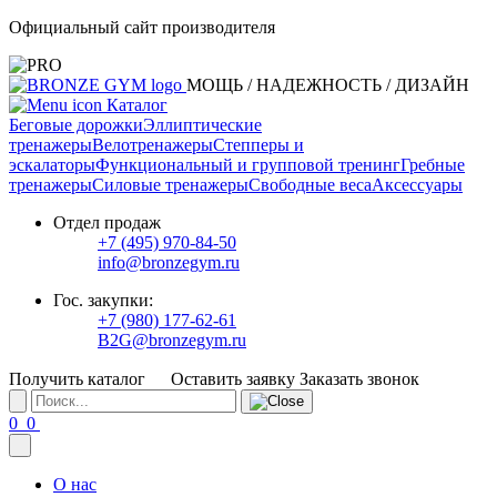
Официальный сайт производителя
МОЩЬ / НАДЕЖНОСТЬ / ДИЗАЙН
Каталог
Беговые дорожки
Эллиптические
тренажеры
Велотренажеры
Степперы и
эскалаторы
Функциональный и групповой тренинг
Гребные
тренажеры
Силовые тренажеры
Свободные веса
Аксессуары
Отдел продаж
+7 (495) 970-84-50
info@bronzegym.ru
Гос. закупки:
+7 (980) 177-62-61
B2G@bronzegym.ru
Получить каталог
Оставить заявку
Заказать звонок
0
0
О нас