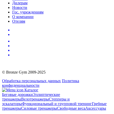
Дилерам
Новости
Гос. учреждениям
О компании
Отелям
© Bronze Gym 2009-2025
Обработка персональных данных
Политика
конфиденциальности
Каталог
Беговые дорожки
Эллиптические
тренажеры
Велотренажеры
Степперы и
эскалаторы
Функциональный и групповой тренинг
Гребные
тренажеры
Силовые тренажеры
Свободные веса
Аксессуары