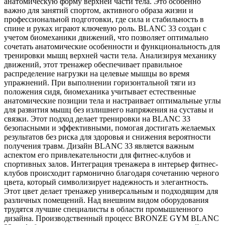
анатомическую форму верхней части тела. Это особенно
важно для занятий спортом, активного образа жизни и
профессиональной подготовки, где сила и стабильность в
спине и руках играют ключевую роль. BLANC 33 создан с
учетом биомеханики движений, что позволяет оптимально
сочетать анатомические особенности и функциональность для
тренировки мышц верхней части тела. Анализируя механику
движений, этот тренажер обеспечивает правильное
распределение нагрузки на целевые мышцы во время
упражнений. При выполнении горизонтальной тяги из
положения сидя, биомеханика учитывает естественные
анатомические позиции тела и настраивает оптимальные углы
для развития мышц без излишнего напряжения на суставы и
связки. Этот подход делает тренировки на BLANC 33
безопасными и эффективными, помогая достигать желаемых
результатов без риска для здоровья и снижения вероятности
получения травм. Дизайн BLANC 33 является важным
аспектом его привлекательности для фитнес-клубов и
спортивных залов. Интеграция тренажера в интерьер фитнес-
клубов происходит гармонично благодаря сочетанию черного
цвета, который символизирует надежность и элегантность.
Этот цвет делает тренажер универсальным и подходящим для
различных помещений. Над внешним видом оборудования
трудятся лучшие специалисты в области промышленного
дизайна. Производственный процесс BRONZE GYM BLANC