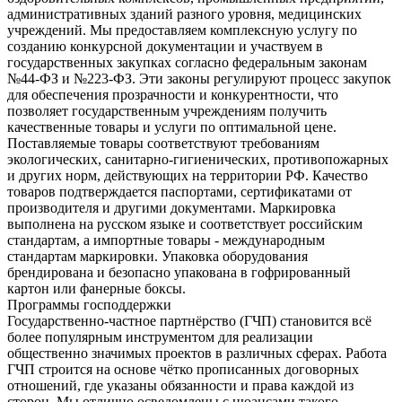
административных зданий разного уровня, медицинских
учреждений. Мы предоставляем комплексную услугу по
созданию конкурсной документации и участвуем в
государственных закупках согласно федеральным законам
№44-ФЗ и №223-ФЗ. Эти законы регулируют процесс закупок
для обеспечения прозрачности и конкурентности, что
позволяет государственным учреждениям получить
качественные товары и услуги по оптимальной цене.
Поставляемые товары соответствуют требованиям
экологических, санитарно-гигиенических, противопожарных
и других норм, действующих на территории РФ. Качество
товаров подтверждается паспортами, сертификатами от
производителя и другими документами. Маркировка
выполнена на русском языке и соответствует российским
стандартам, а импортные товары - международным
стандартам маркировки. Упаковка оборудования
брендирована и безопасно упакована в гофрированный
картон или фанерные боксы.
Программы господдержки
Государственно-частное партнёрство (ГЧП) становится всё
более популярным инструментом для реализации
общественно значимых проектов в различных сферах. Работа
ГЧП строится на основе чётко прописанных договорных
отношений, где указаны обязанности и права каждой из
сторон. Мы отлично осведомлены с нюансами такого