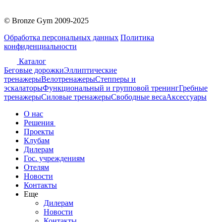
© Bronze Gym 2009-2025
Обработка персональных данных
Политика
конфиденциальности
Каталог
Беговые дорожки
Эллиптические
тренажеры
Велотренажеры
Степперы и
эскалаторы
Функциональный и групповой тренинг
Гребные
тренажеры
Силовые тренажеры
Свободные веса
Аксессуары
О нас
Решения
Проекты
Клубам
Дилерам
Гос. учреждениям
Отелям
Новости
Контакты
Еще
Дилерам
Новости
Контакты