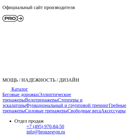
Официальный сайт производителя
МОЩЬ / НАДЕЖНОСТЬ / ДИЗАЙН
Каталог
Беговые дорожки
Эллиптические
тренажеры
Велотренажеры
Степперы и
эскалаторы
Функциональный и групповой тренинг
Гребные
тренажеры
Силовые тренажеры
Свободные веса
Аксессуары
Отдел продаж
+7 (495) 970-84-50
info@bronzegym.ru