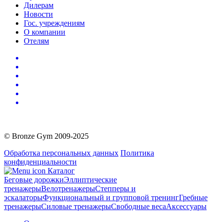
Дилерам
Новости
Гос. учреждениям
О компании
Отелям
© Bronze Gym 2009-2025
Обработка персональных данных
Политика
конфиденциальности
Каталог
Беговые дорожки
Эллиптические
тренажеры
Велотренажеры
Степперы и
эскалаторы
Функциональный и групповой тренинг
Гребные
тренажеры
Силовые тренажеры
Свободные веса
Аксессуары