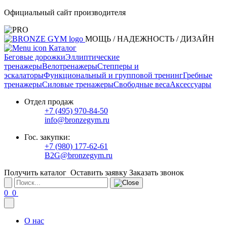
Официальный сайт производителя
МОЩЬ / НАДЕЖНОСТЬ / ДИЗАЙН
Каталог
Беговые дорожки
Эллиптические
тренажеры
Велотренажеры
Степперы и
эскалаторы
Функциональный и групповой тренинг
Гребные
тренажеры
Силовые тренажеры
Свободные веса
Аксессуары
Отдел продаж
+7 (495) 970-84-50
info@bronzegym.ru
Гос. закупки:
+7 (980) 177-62-61
B2G@bronzegym.ru
Получить каталог
Оставить заявку
Заказать звонок
0
0
О нас