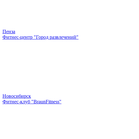
Пенза
Фитнес-центр "Город развлечений"
Новосибирск
Фитнес-клуб "BraunFitness"