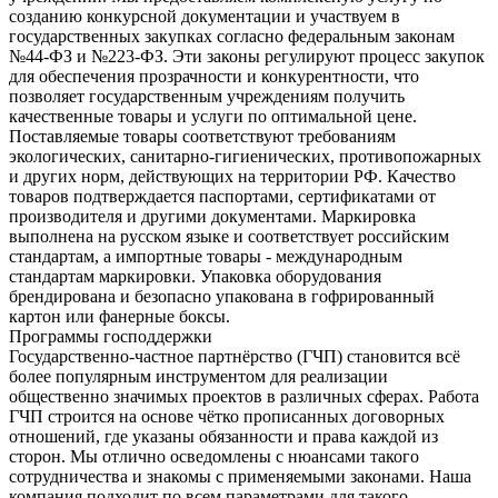
созданию конкурсной документации и участвуем в
государственных закупках согласно федеральным законам
№44-ФЗ и №223-ФЗ. Эти законы регулируют процесс закупок
для обеспечения прозрачности и конкурентности, что
позволяет государственным учреждениям получить
качественные товары и услуги по оптимальной цене.
Поставляемые товары соответствуют требованиям
экологических, санитарно-гигиенических, противопожарных
и других норм, действующих на территории РФ. Качество
товаров подтверждается паспортами, сертификатами от
производителя и другими документами. Маркировка
выполнена на русском языке и соответствует российским
стандартам, а импортные товары - международным
стандартам маркировки. Упаковка оборудования
брендирована и безопасно упакована в гофрированный
картон или фанерные боксы.
Программы господдержки
Государственно-частное партнёрство (ГЧП) становится всё
более популярным инструментом для реализации
общественно значимых проектов в различных сферах. Работа
ГЧП строится на основе чётко прописанных договорных
отношений, где указаны обязанности и права каждой из
сторон. Мы отлично осведомлены с нюансами такого
сотрудничества и знакомы с применяемыми законами. Наша
компания подходит по всем параметрами для такого