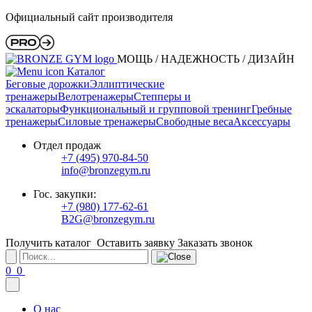
Официальный сайт производителя
МОЩЬ / НАДЕЖНОСТЬ / ДИЗАЙН
Каталог
Беговые дорожки
Эллиптические
тренажеры
Велотренажеры
Степперы и
эскалаторы
Функциональный и групповой тренинг
Гребные
тренажеры
Силовые тренажеры
Свободные веса
Аксессуары
Отдел продаж
+7 (495) 970-84-50
info@bronzegym.ru
Гос. закупки:
+7 (980) 177-62-61
B2G@bronzegym.ru
Получить каталог
Оставить заявку
Заказать звонок
0
0
О нас