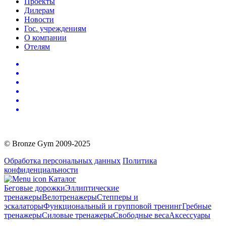
Проекты
Дилерам
Новости
Гос. учреждениям
О компании
Отелям
© Bronze Gym 2009-2025
Обработка персональных данных
Политика
конфиденциальности
Каталог
Беговые дорожки
Эллиптические
тренажеры
Велотренажеры
Степперы и
эскалаторы
Функциональный и групповой тренинг
Гребные
тренажеры
Силовые тренажеры
Свободные веса
Аксессуары