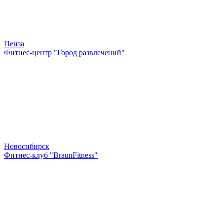
Пенза
Фитнес-центр "Город развлечений"
Новосибирск
Фитнес-клуб "BraunFitness"